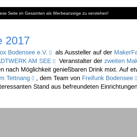
diese Seite im Gesamten als Werbeanzeige zu verstehen!
e 2017
box Bodensee e.V.
als Aussteller auf der
MakerFa
ADTWERK AM SEE
Veranstalter der
zweiten Ma
nen nach Möglichkeit genießbaren Drink mixt. Auf 
m Tettnang
, dem Team von
Freifunk Bodensee
teressanten Stand aus befreundeten Einrichtunge