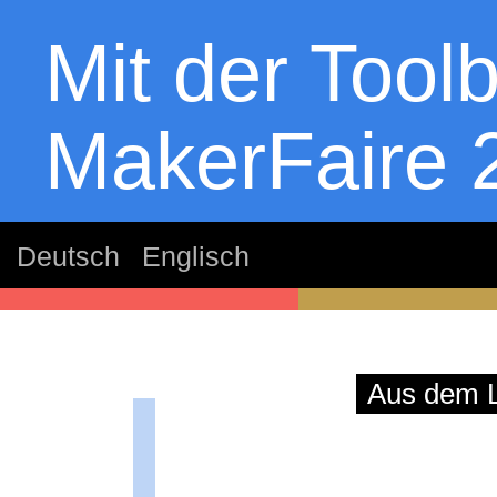
Mit der Tool
MakerFaire 
Deutsch
Englisch
thom
Aus dem L