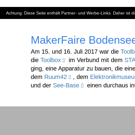
Achtung: Diese Seite enthält Partner- und Werbe-Links. Daher ist 
MakerFaire Bodense
Am 15. und 16. Juli 2017 war die
Tool
die
Toolbox
im Verbund mit dem
ST
ging, eine Apparatur zu bauen, die ei
dem
Ruum42
, dem
Elektronikmuseu
und der
See-Base
einen durchaus in