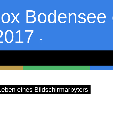
box Bodensee e
2017
askekeisen.de
eben eines Bildschirmarbyters