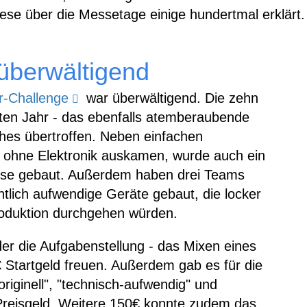
ese über die Messetage einige hundertmal erklärt.
überwältigend
-Challenge
war überwältigend. Die zehn
ten Jahr - das ebenfalls atemberaubende
ches übertroffen. Neben einfachen
z ohne Elektronik auskamen, wurde auch ein
use gebaut. Außerdem haben drei Teams
tlich aufwendige Geräte gebaut, die locker
produktion durchgehen würden.
er die Aufgabenstellung - das Mixen eines
75€ Startgeld freuen. Außerdem gab es für die
riginell", "technisch-aufwendig" und
 Preisgeld. Weitere 150€ konnte zudem das