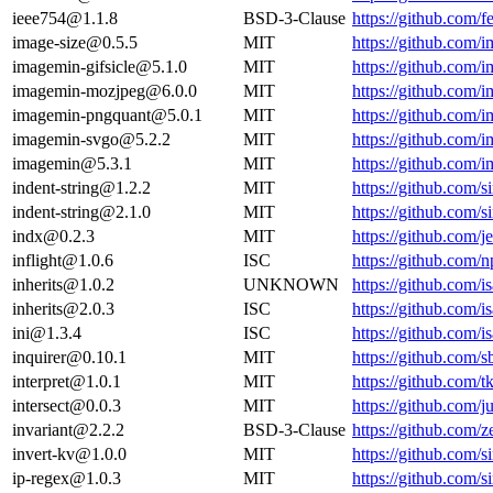
ieee754@1.1.8
BSD-3-Clause
https://github.com
image-size@0.5.5
MIT
https://github.com
imagemin-gifsicle@5.1.0
MIT
https://github.com/
imagemin-mozjpeg@6.0.0
MIT
https://github.com/
imagemin-pngquant@5.0.1
MIT
https://github.com/
imagemin-svgo@5.2.2
MIT
https://github.com/
imagemin@5.3.1
MIT
https://github.com/
indent-string@1.2.2
MIT
https://github.com/s
indent-string@2.1.0
MIT
https://github.com/s
indx@0.2.3
MIT
https://github.com/j
inflight@1.0.6
ISC
https://github.com
inherits@1.0.2
UNKNOWN
https://github.com/
inherits@2.0.3
ISC
https://github.com/
ini@1.3.4
ISC
https://github.com/
inquirer@0.10.1
MIT
https://github.com/s
interpret@1.0.1
MIT
https://github.com/
intersect@0.0.3
MIT
https://github.com/ju
invariant@2.2.2
BSD-3-Clause
https://github.com/
invert-kv@1.0.0
MIT
https://github.com/s
ip-regex@1.0.3
MIT
https://github.com/s