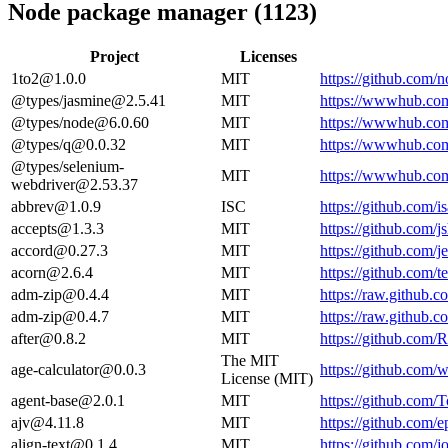
Node package manager (1123)
Project
Licenses
1to2@1.0.0
MIT
https://github.com/n
@types/jasmine@2.5.41
MIT
https://wwwhub.com
@types/node@6.0.60
MIT
https://wwwhub.com
@types/q@0.0.32
MIT
https://wwwhub.com
@types/selenium-
MIT
https://wwwhub.com
webdriver@2.53.37
abbrev@1.0.9
ISC
https://github.com/
accepts@1.3.3
MIT
https://github.com/
accord@0.27.3
MIT
https://github.com/j
acorn@2.6.4
MIT
https://github.com/
adm-zip@0.4.4
MIT
https://raw.github
adm-zip@0.4.7
MIT
https://raw.github
after@0.8.2
MIT
https://github.com
The MIT
age-calculator@0.0.3
https://github.com/
License (MIT)
agent-base@2.0.1
MIT
https://github.com/
ajv@4.11.8
MIT
https://github.com
align-text@0.1.4
MIT
https://github.com/