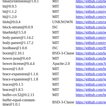
binaryextensions@1.0.1
MIT
https://github.com
bl@0.9.5
MIT
https://github.com
bl@1.1.2
MIT
https://github.com
bl@1.2.0
MIT
https://github.com
blob@0.0.4
UNKNOWN
https://github.com/r
block-stream@0.0.9
ISC
https://github.com
bluebird@3.5.0
MIT
https://github.com
body-parser@1.14.2
MIT
https://github.com/
body-parser@1.17.2
MIT
https://github.com/
boolbase@1.0.0
ISC
https://github.com/
boom@2.10.1
BSD-3-Clause
https://github.com
bower-json@0.4.0
MIT
https://github.com
bower-license@0.4.4
Apache-2.0
https://github.com
bower@1.8.0
MIT
https://github.com
brace-expansion@1.1.6
MIT
https://github.com/j
brace-expansion@1.1.8
MIT
https://github.com/j
braces@0.1.5
MIT
https://github.com/
braces@1.8.5
MIT
https://github.com/
buffer-crc32@0.2.13
MIT
https://github.com
buffer-equal-constant-
BSD-3-Clause
https://github.com/
time@1.0.1