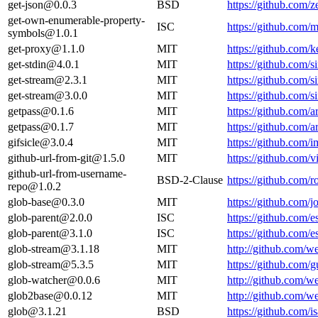
get-json@0.0.3
BSD
https://github.com/z
get-own-enumerable-property-
ISC
https://github.com
symbols@1.0.1
get-proxy@1.1.0
MIT
https://github.com/
get-stdin@4.0.1
MIT
https://github.com/s
get-stream@2.3.1
MIT
https://github.com/s
get-stream@3.0.0
MIT
https://github.com/s
getpass@0.1.6
MIT
https://github.com
getpass@0.1.7
MIT
https://github.com
gifsicle@3.0.4
MIT
https://github.com/i
github-url-from-git@1.5.0
MIT
https://github.com/
github-url-from-username-
BSD-2-Clause
https://github.com
repo@1.0.2
glob-base@0.3.0
MIT
https://github.com/
glob-parent@2.0.0
ISC
https://github.com
glob-parent@3.1.0
ISC
https://github.com
glob-stream@3.1.18
MIT
http://github.com/w
glob-stream@5.3.5
MIT
https://github.com/
glob-watcher@0.0.6
MIT
http://github.com/
glob2base@0.0.12
MIT
http://github.com/
glob@3.1.21
BSD
https://github.com