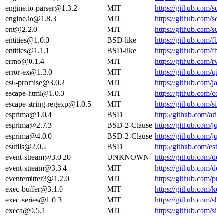
engine.io-parser@1.3.2
MIT
https://github.com/
engine.io@1.8.3
MIT
https://github.com/
ent@2.2.0
MIT
https://github.com
entities@1.0.0
BSD-like
https://github.com/
entities@1.1.1
BSD-like
https://github.com/
errno@0.1.4
MIT
https://github.com/
error-ex@1.3.0
MIT
https://github.com/
es6-promise@3.0.2
MIT
https://github.com
escape-html@1.0.3
MIT
https://github.com
escape-string-regexp@1.0.5
MIT
https://github.com/s
esprima@1.0.4
BSD
http://github.com/
esprima@2.7.3
BSD-2-Clause
https://github.com
esprima@4.0.0
BSD-2-Clause
https://github.com
esutils@2.0.2
BSD
http://github.com/e
event-stream@3.0.20
UNKNOWN
https://github.com
event-stream@3.3.4
MIT
https://github.com
eventemitter3@1.2.0
MIT
https://github.com
exec-buffer@3.1.0
MIT
https://github.com/k
exec-series@1.0.3
MIT
https://github.com/
execa@0.5.1
MIT
https://github.com/s