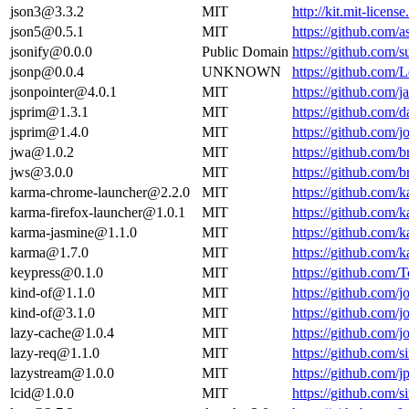
json3@3.3.2
MIT
http://kit.mit-license
json5@0.5.1
MIT
https://github.com
jsonify@0.0.0
Public Domain
https://github.com/s
jsonp@0.0.4
UNKNOWN
https://github.com/
jsonpointer@4.0.1
MIT
https://github.com
jsprim@1.3.1
MIT
https://github.com
jsprim@1.4.0
MIT
https://github.com
jwa@1.0.2
MIT
https://github.com
jws@3.0.0
MIT
https://github.com
karma-chrome-launcher@2.2.0
MIT
https://github.com
karma-firefox-launcher@1.0.1
MIT
https://github.com
karma-jasmine@1.1.0
MIT
https://github.com
karma@1.7.0
MIT
https://github.com
keypress@0.1.0
MIT
https://github.com/
kind-of@1.1.0
MIT
https://github.com/
kind-of@3.1.0
MIT
https://github.com/
lazy-cache@1.0.4
MIT
https://github.com/
lazy-req@1.1.0
MIT
https://github.com/s
lazystream@1.0.0
MIT
https://github.com
lcid@1.0.0
MIT
https://github.com/s