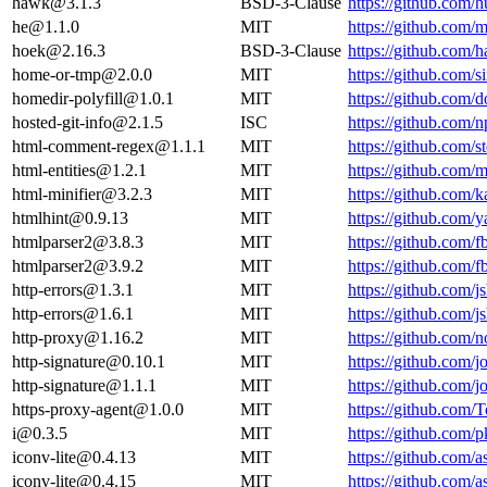
hawk@3.1.3
BSD-3-Clause
https://github.com
he@1.1.0
MIT
https://github.com
hoek@2.16.3
BSD-3-Clause
https://github.com
home-or-tmp@2.0.0
MIT
https://github.com/
homedir-polyfill@1.0.1
MIT
https://github.com
hosted-git-info@2.1.5
ISC
https://github.com
html-comment-regex@1.1.1
MIT
https://github.com
html-entities@1.2.1
MIT
https://github.com/
html-minifier@3.2.3
MIT
https://github.com
htmlhint@0.9.13
MIT
https://github.co
htmlparser2@3.8.3
MIT
https://github.com
htmlparser2@3.9.2
MIT
https://github.com
http-errors@1.3.1
MIT
https://github.com/
http-errors@1.6.1
MIT
https://github.com/
http-proxy@1.16.2
MIT
https://github.com/
http-signature@0.10.1
MIT
https://github.com/
http-signature@1.1.1
MIT
https://github.com/
https-proxy-agent@1.0.0
MIT
https://github.com/
i@0.3.5
MIT
https://github.com/
iconv-lite@0.4.13
MIT
https://github.com/
iconv-lite@0.4.15
MIT
https://github.com/