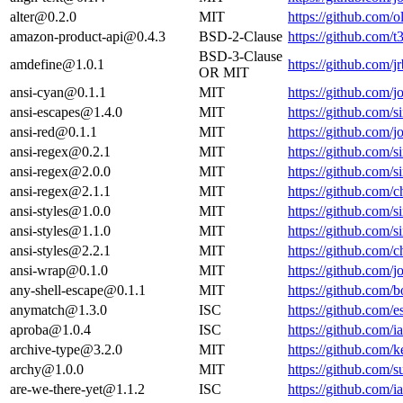
alter@0.2.0
MIT
https://github.com/
amazon-product-api@0.4.3
BSD-2-Clause
https://github.com/
BSD-3-Clause
amdefine@1.0.1
https://github.com
OR MIT
ansi-cyan@0.1.1
MIT
https://github.com/
ansi-escapes@1.4.0
MIT
https://github.com/s
ansi-red@0.1.1
MIT
https://github.com/
ansi-regex@0.2.1
MIT
https://github.com/s
ansi-regex@2.0.0
MIT
https://github.com/s
ansi-regex@2.1.1
MIT
https://github.com/c
ansi-styles@1.0.0
MIT
https://github.com/s
ansi-styles@1.1.0
MIT
https://github.com/s
ansi-styles@2.2.1
MIT
https://github.com/c
ansi-wrap@0.1.0
MIT
https://github.com/
any-shell-escape@0.1.1
MIT
https://github.com/
anymatch@1.3.0
ISC
https://github.com
aproba@1.0.4
ISC
https://github.com
archive-type@3.2.0
MIT
https://github.com/k
archy@1.0.0
MIT
https://github.com
are-we-there-yet@1.1.2
ISC
https://github.com/