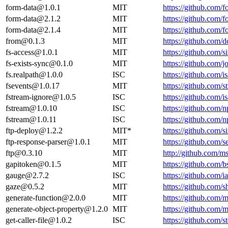
form-data@1.0.1
MIT
https://github.com/
form-data@2.1.2
MIT
https://github.com/
form-data@2.1.4
MIT
https://github.com/
from@0.1.3
MIT
https://github.co
fs-access@1.0.1
MIT
https://github.com/s
fs-exists-sync@0.1.0
MIT
https://github.com/
fs.realpath@1.0.0
ISC
https://github.com/
fsevents@1.0.17
MIT
https://github.com/
fstream-ignore@1.0.5
ISC
https://github.com/
fstream@1.0.10
ISC
https://github.com
fstream@1.0.11
ISC
https://github.com
ftp-deploy@1.2.2
MIT*
https://github.com
ftp-response-parser@1.0.1
MIT
https://github.com/
ftp@0.3.10
MIT
http://github.com/
gapitoken@0.1.5
MIT
https://github.com/
gauge@2.7.2
ISC
https://github.com
gaze@0.5.2
MIT
https://github.com
generate-function@2.0.0
MIT
https://github.com/m
generate-object-property@1.2.0
MIT
https://github.com/
get-caller-file@1.0.2
ISC
https://github.com/st