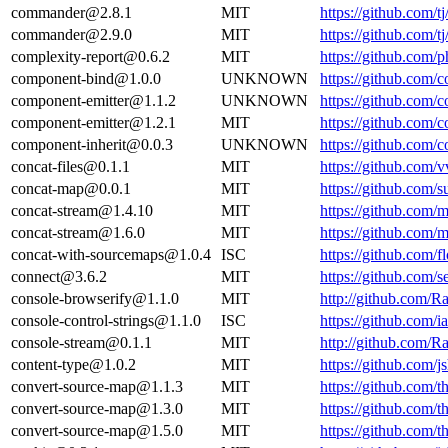
commander@2.8.1
MIT
https://github.com
commander@2.9.0
MIT
https://github.com
complexity-report@0.6.2
MIT
https://github.com
component-bind@1.0.0
UNKNOWN
https://github.com/
component-emitter@1.1.2
UNKNOWN
https://github.com/
component-emitter@1.2.1
MIT
https://github.com
component-inherit@0.0.3
UNKNOWN
https://github.com/
concat-files@0.1.1
MIT
https://github.com/
concat-map@0.0.1
MIT
https://github.com
concat-stream@1.4.10
MIT
https://github.com
concat-stream@1.6.0
MIT
https://github.com
concat-with-sourcemaps@1.0.4
ISC
https://github.com
connect@3.6.2
MIT
https://github.com
console-browserify@1.1.0
MIT
http://github.com/
console-control-strings@1.1.0
ISC
https://github.com/
console-stream@0.1.1
MIT
http://github.com/
content-type@1.0.2
MIT
https://github.com/
convert-source-map@1.1.3
MIT
https://github.com
convert-source-map@1.3.0
MIT
https://github.com
convert-source-map@1.5.0
MIT
https://github.com