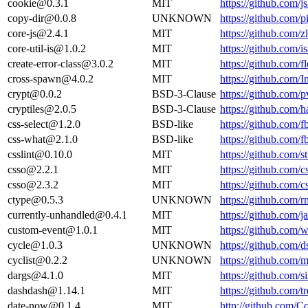
cookie@0.3.1
MIT
https://github.com/
copy-dir@0.0.8
UNKNOWN
https://github.com/p
core-js@2.4.1
MIT
https://github.com/
core-util-is@1.0.2
MIT
https://github.com/
create-error-class@3.0.2
MIT
https://github.com/f
cross-spawn@4.0.2
MIT
https://github.com
crypt@0.0.2
BSD-3-Clause
https://github.com
cryptiles@2.0.5
BSD-3-Clause
https://github.com/
css-select@1.2.0
BSD-like
https://github.com/
css-what@2.1.0
BSD-like
https://github.com
csslint@0.10.0
MIT
https://github.com/
csso@2.2.1
MIT
https://github.com
csso@2.3.2
MIT
https://github.com
ctype@0.5.3
UNKNOWN
https://github.com
currently-unhandled@0.4.1
MIT
https://github.com/
custom-event@1.0.1
MIT
https://github.com
cycle@1.0.3
UNKNOWN
https://github.com/d
cyclist@0.2.2
UNKNOWN
https://github.com/m
dargs@4.1.0
MIT
https://github.com/s
dashdash@1.14.1
MIT
https://github.com
date-now@0.1.4
MIT
http://github.com/