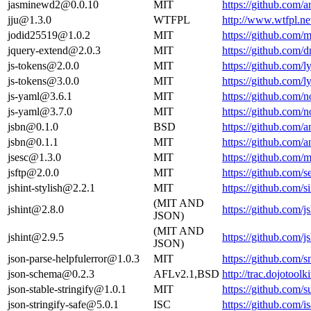
jasminewd2@0.0.10
MIT
https://github.com
jju@1.3.0
WTFPL
http://www.wtfpl.net
jodid25519@1.0.2
MIT
https://github.com
jquery-extend@2.0.3
MIT
https://github.com
js-tokens@2.0.0
MIT
https://github.com/
js-tokens@3.0.0
MIT
https://github.com/
js-yaml@3.6.1
MIT
https://github.com
js-yaml@3.7.0
MIT
https://github.com
jsbn@0.1.0
BSD
https://github.com/
jsbn@0.1.1
MIT
https://github.com/
jsesc@1.3.0
MIT
https://github.com
jsftp@2.0.0
MIT
https://github.com/
jshint-stylish@2.2.1
MIT
https://github.com/s
(MIT AND
jshint@2.8.0
https://github.com/
JSON)
(MIT AND
jshint@2.9.5
https://github.com/
JSON)
json-parse-helpfulerror@1.0.3
MIT
https://github.com/
json-schema@0.2.3
AFLv2.1,BSD
http://trac.dojotoo
json-stable-stringify@1.0.1
MIT
https://github.com/
json-stringify-safe@5.0.1
ISC
https://github.com/