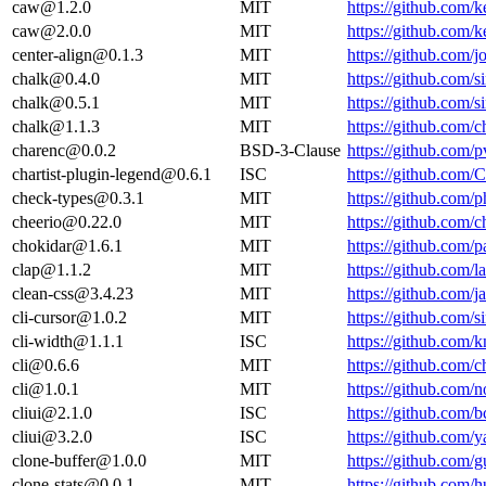
caw@1.2.0
MIT
https://github.com/
caw@2.0.0
MIT
https://github.com/
center-align@0.1.3
MIT
https://github.com/
chalk@0.4.0
MIT
https://github.com/s
chalk@0.5.1
MIT
https://github.com/s
chalk@1.1.3
MIT
https://github.com/c
charenc@0.0.2
BSD-3-Clause
https://github.com
chartist-plugin-legend@0.6.1
ISC
https://github.com
check-types@0.3.1
MIT
https://github.com
cheerio@0.22.0
MIT
https://github.com/c
chokidar@1.6.1
MIT
https://github.com/p
clap@1.1.2
MIT
https://github.com
clean-css@3.4.23
MIT
https://github.com
cli-cursor@1.0.2
MIT
https://github.com/s
cli-width@1.1.1
ISC
https://github.com
cli@0.6.6
MIT
https://github.com/ch
cli@1.0.1
MIT
https://github.com/no
cliui@2.1.0
ISC
https://github.com/
cliui@3.2.0
ISC
https://github.com/
clone-buffer@1.0.0
MIT
https://github.com/
clone-stats@0.0.1
MIT
https://github.com