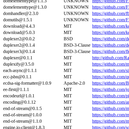
domelementtype@1.1.3
UNKNOWN
https://github.com
domelementtype@1.3.0
UNKNOWN
https://github.com
domhandler@2.3.0
UNKNOWN
https://github.co
domutils@1.5.1
UNKNOWN
https://github.com
download@4.4.3
MIT
https://github.com/
download@5.0.3
MIT
https://github.com/
duplexer2@0.0.2
BSD
https://github.com
duplexer2@0.1.4
BSD-3-Clause
https://github.com
duplexer3@0.1.4
BSD-3-Clause
https://github.com
duplexer@0.1.1
MIT
http://github.com/
duplexify@3.5.0
MIT
https://github.com
each-async@1.1.1
MIT
https://github.com/s
ecc-jsbn@0.1.1
MIT
https://github.com/
ecdsa-sig-formatter@1.0.9
Apache-2.0
https://github.com/
ee-first@1.1.1
MIT
https://github.com/
encodeurl@1.0.1
MIT
https://github.com/
encoding@0.1.12
MIT
https://github.com
end-of-stream@0.1.5
MIT
https://github.com/
end-of-stream@1.0.0
MIT
https://github.com/
end-of-stream@1.1.0
MIT
https://github.com
engine.io-client@1.8.3
MIT
https://github.com/