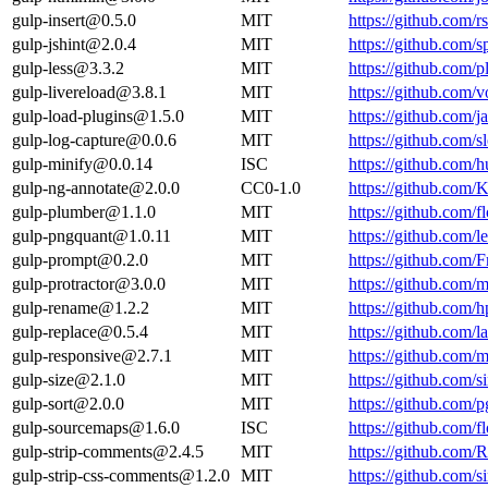
gulp-insert@0.5.0
MIT
https://github.com/r
gulp-jshint@2.0.4
MIT
https://github.com/
gulp-less@3.3.2
MIT
https://github.com/
gulp-livereload@3.8.1
MIT
https://github.com/v
gulp-load-plugins@1.5.0
MIT
https://github.com/
gulp-log-capture@0.0.6
MIT
https://github.com/s
gulp-minify@0.0.14
ISC
https://github.com/h
gulp-ng-annotate@2.0.0
CC0-1.0
https://github.com
gulp-plumber@1.1.0
MIT
https://github.com
gulp-pngquant@1.0.11
MIT
https://github.com
gulp-prompt@0.2.0
MIT
https://github.com/
gulp-protractor@3.0.0
MIT
https://github.com/
gulp-rename@1.2.2
MIT
https://github.com/
gulp-replace@0.5.4
MIT
https://github.com/
gulp-responsive@2.7.1
MIT
https://github.com
gulp-size@2.1.0
MIT
https://github.com/s
gulp-sort@2.0.0
MIT
https://github.com/
gulp-sourcemaps@1.6.0
ISC
https://github.com
gulp-strip-comments@2.4.5
MIT
https://github.com
gulp-strip-css-comments@1.2.0
MIT
https://github.com/s