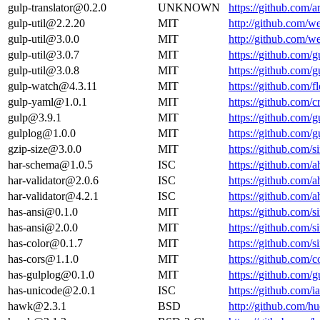
gulp-translator@0.2.0
UNKNOWN
https://github.com/
gulp-util@2.2.20
MIT
http://github.com/w
gulp-util@3.0.0
MIT
http://github.com/w
gulp-util@3.0.7
MIT
https://github.com/
gulp-util@3.0.8
MIT
https://github.com/
gulp-watch@4.3.11
MIT
https://github.com
gulp-yaml@1.0.1
MIT
https://github.com
gulp@3.9.1
MIT
https://github.com
gulplog@1.0.0
MIT
https://github.com
gzip-size@3.0.0
MIT
https://github.com/s
har-schema@1.0.5
ISC
https://github.com
har-validator@2.0.6
ISC
https://github.com/
har-validator@4.2.1
ISC
https://github.com/
has-ansi@0.1.0
MIT
https://github.com/s
has-ansi@2.0.0
MIT
https://github.com/s
has-color@0.1.7
MIT
https://github.com/s
has-cors@1.1.0
MIT
https://github.com/
has-gulplog@0.1.0
MIT
https://github.com/
has-unicode@2.0.1
ISC
https://github.com
hawk@2.3.1
BSD
http://github.com/