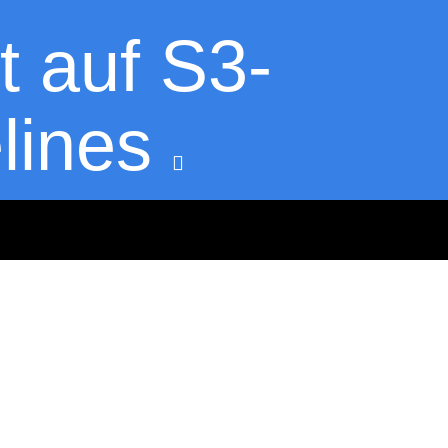
 auf S3-
lines
3 Minuten
17.03.2017