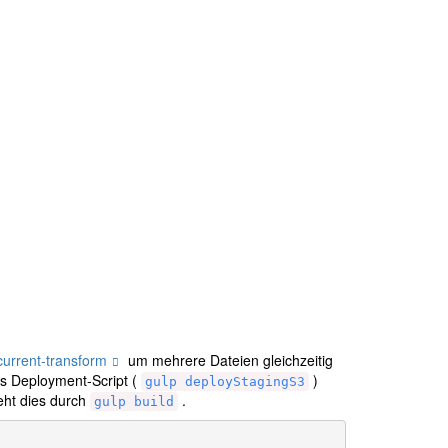
urrent-transform
um mehrere Dateien gleichzeitig
s Deployment-Script (
)
gulp deployStagingS3
eht dies durch
.
gulp build