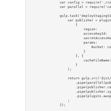
                var config = require('./config/config');

                var parallel = require('concurrent-transform');

                gulp.task('deployStagingS3', function() {

                    var publisher = plugins.awspublish.create(

                        {

                            region:          config.s3.staging.region,

                            accessKeyId:     config.s3.staging.accessKeyId,

                            secretAccessKey: config.s3.staging.secretAccessKey,

                            params:          {

                                Bucket: config.s3.staging.bucket

                            }

                        }, {

                            cacheFileName: config.s3.staging.cacheFile

                        }

                    );

                    return gulp.src('dist/**/*')

                        .pipe(parallel(publisher.publish(), 10))

                        .pipe(publisher.cache())

                        .pipe(publisher.sync())

                        .pipe(plugins.awspublish.reporter())

                    ;

                });
