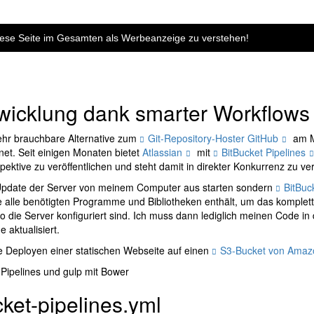
diese Seite im Gesamten als Werbeanzeige zu verstehen!
twicklung dank smarter Workflows
ehr brauchbare Alternative zum
Git-Repository-Hoster GitHub
am Ma
net. Seit einigen Monaten bietet
Atlassian
mit
BitBucket Pipelines
ektive zu veröffentlichen und steht damit in direkter Konkurrenz zu v
n Update der Server von meinem Computer aus starten sondern
BitBuc
e alle benötigten Programme und Bibliotheken enthält, um das komplet
 wo die Server konfiguriert sind. Ich muss dann lediglich meinen Code in
 aktualisiert.
he Deployen einer statischen Webseite auf einen
S3-Bucket von Amaz
 Pipelines und gulp mit Bower
cket-pipelines.yml