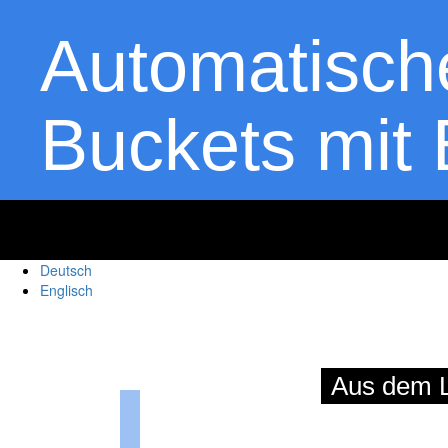
Automatisch
Buckets mit 
Deutsch
Englisch
thom
Aus dem L