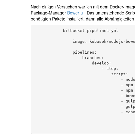
Nach einigen Versuchen war ich mit dem Docker-Ima
Package-Manager
Bower
. Das untenstehende Scrip
benötigten Pakete installiert, dann alle Abhängigkeite
bitbucket-pipelines.yml
                image: kubasek/nodejs-bower-gulp

                pipelines:

                    branches:

                        develop:

                            - step:

                                script:

                                    - node --version

                                    - npm --version

                                    - npm install --unsafe-perm

                                    - bower -V --allow-root install

                                    - gulp build

                                    - gulp deployStagingS3

                                    - echo "Frontend has been successfully deployed on staging!"
