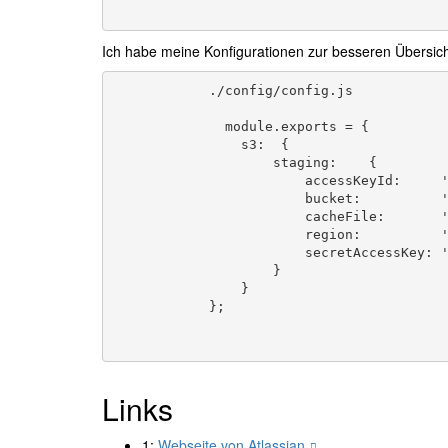
Ich habe meine Konfigurationen zur besseren Übersicht
./config/config.js
              module.exports = {

                s3:  {

                    staging:    {

                        accessKeyId:     'foo',

                        bucket:          'bucket-name',

                        cacheFile:       './.s3_cache_staging',

                        region:          'eu-central-1',

                        secretAccessKey: 'bar'

                    }

                }

            };

Links
1:
Webseite von Atlassian