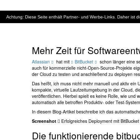
Achtung: Diese Seite enthält Partner- und Werbe-Links. Daher ist 
Mehr Zeit für Softwareen
Atlassian
hat mit
BitBucket
schon länger eine s
auch für kommerzielle nicht-Open-Source-Projekte eig
der Cloud zu testen und anschließend zu deployen resp
Das heißt, ich muss nicht mehr manuell und aktiv ei
kompakte, virtuelle Laufzeitumgebung in der Cloud, di
veröffentlichen. Hierbei spielt es keine Rolle, wie und
automatisch alle betroffen Produktiv- oder Test-Systeme
In diesem Blog-Artikel beschreibe ich das automatisc
Screenshot
Erfolgreiches Deployment mit BitBucket
Die funktionierende bitbu