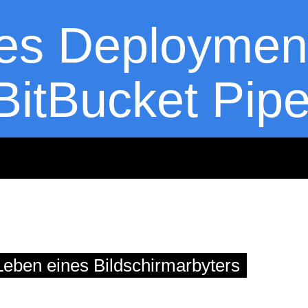
es Deployment
BitBucket Pipe
askekeisen.de
eben eines Bildschirmarbyters