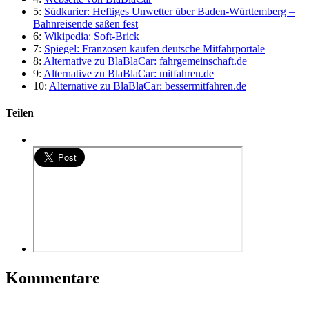
5:
Südkurier: Heftiges Unwetter über Baden-Württemberg –
Bahnreisende saßen fest
6:
Wikipedia: Soft-Brick
7:
Spiegel: Franzosen kaufen deutsche Mitfahrportale
8:
Alternative zu BlaBlaCar: fahrgemeinschaft.de
9:
Alternative zu BlaBlaCar: mitfahren.de
10:
Alternative zu BlaBlaCar: bessermitfahren.de
Teilen
Kommentare