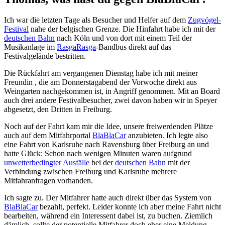
Ich war die letzten Tage als Besucher und Helfer auf dem
Zugvögel-
Festival
nahe der belgischen Grenze. Die Hinfahrt habe ich mit der
deutschen Bahn
nach Köln und von dort mit einem Teil der
Musikanlage im
RasgaRasga
-Bandbus direkt auf das
Festivalgelände bestritten.
Die Rückfahrt am vergangenen Dienstag habe ich mit meiner
Freundin
, die am Donnerstagabend der Vorwoche direkt aus
Weingarten nachgekommen ist, in Angriff genommen. Mit an Board
auch drei andere Festivalbesucher, zwei davon haben wir in Speyer
abgesetzt, den Dritten in Freiburg.
Noch auf der Fahrt kam mir die Idee, unsere freiwerdenden Plätze
auch auf dem Mitfahrportal
BlaBlaCar
anzubieten. Ich legte also
eine Fahrt von Karlsruhe nach Ravensburg über Freiburg an und
hatte Glück: Schon nach wenigen Minuten waren aufgrund
unwetterbedingter Ausfälle
bei der
deutschen Bahn
mit der
Verbindung zwischen Freiburg und Karlsruhe mehrere
Mitfahranfragen vorhanden.
Ich sagte zu. Der Mitfahrer hatte auch direkt über das System von
BlaBlaCar
bezahlt, perfekt. Leider konnte ich aber meine Fahrt nicht
bearbeiten, während ein Interessent dabei ist, zu buchen. Ziemlich
dämlich, sollte der potentielle Mitfahrer doch eher eine Meldung