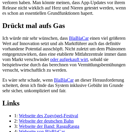
verloren haben. Man könnte meinen, dass App-Updates vor ihrem
Release nicht wirklich auf Herz und Nieren getestet werden, wenn
es schon an essentiellen Grundfunktionen hapert.
Drückt mal aufs Gas
Ich würde mir sehr wünschen, dass
BlaBlaCar
einen viel größeren
Wert auf Innovation setzt und als Marktführer auch das definitiv
vorhandene Potential ausschöpft. Nicht zuletzt um dem Phänomen
entgegenzuwirken, dass eine etablierte Mitfahrzentrale immer dann
vom Markt verschwindet
oder aufgekauft wirt
, sobald sie
beispielsweise durch das berechnen von Vermittlungsbemühungen
versucht, wirtschaftlich zu werden.
Es wäre sehr schade, wenn
BlaBlaCar
an dieser Herausforderung
scheitert, denn ich finde das System inklusive Gebühr im Grunde
sehr sicher, unkompliziert und fair.
Links
1:
Webseite des Zugvögel-Festival
2:
Webseite der deutschen Bahn
3:
Webseite der Band: RasgaRasga
4:
Webseite von BlaBlaCar