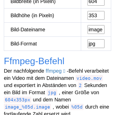
Bildbreite (in Pixeln)
Bildhöhe (in Pixeln)
Bild-Dateiname
Bild-Format
Ffmpeg-Befehl
Der nachfolgende
ffmpeg
-Befehl verarbeitet
ein Video mit dem Dateinamen
video.mov
und exportiert in Abständen von
Sekunden
2
ein Bild im Format
, einer Größe von
jpg
und dem Namen
604x353px
, wobei
durch eine
image_%05d.image
%05d
fortlaufende Zahl ersetzt wird.