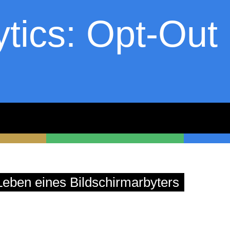
tics: Opt-Out
askekeisen.de
eben eines Bildschirmarbyters