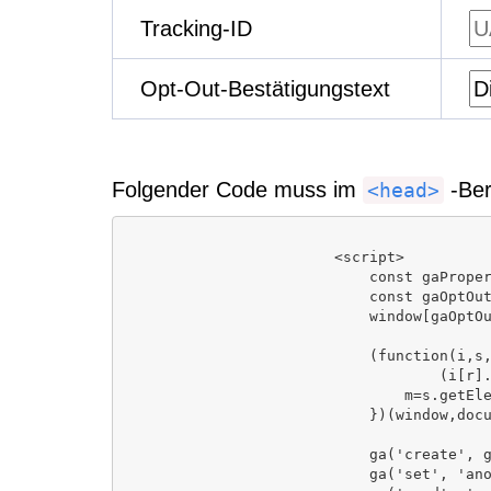
Tracking-ID
Opt-Out-Bestätigungstext
Folgender Code muss im
-Ber
<head>
                        <script>

                            const gaProperty = 'UA-XXXXXXXX-Y';

                            const gaOptOut   = 'ga-disable-' + gaProperty;

                            window[gaOptOut] = document.cookie.indexOf(gaOptOut + '=true') > -1;

                            (function(i,s,o,g,r,a,m){i['GoogleAnalyticsObject']=r;i[r]=i[r]||function(){

                                    (i[r].q=i[r].q||[]).push(arguments)},i[r].l=1*new Date();a=s.createElement(o),

                                m=s.getElementsByTagName(o)[0];a.async=1;a.src=g;m.parentNode.insertBefore(a,m)

                            })(window,document,'script','https://www.google-analytics.com/analytics.js','ga');

                            ga('create', gaProperty, 'auto');

                            ga('set', 'anonymizeIp', true);
