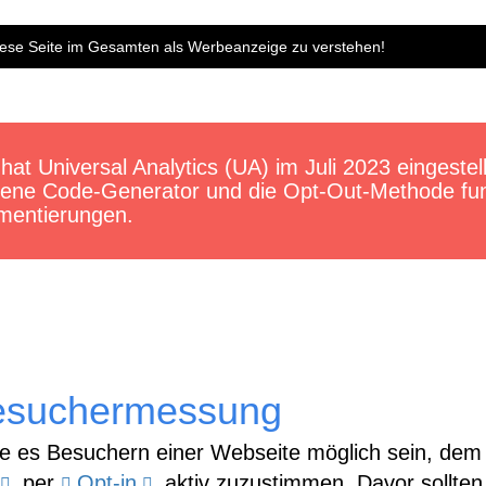
diese Seite im Gesamten als Werbeanzeige zu verstehen!
e hat Universal Analytics (UA) im Juli 2023 eingeste
ebene Code-Generator und die Opt-Out-Methode fun
ementierungen.
suchermessung
te es Besuchern einer Webseite möglich sein, dem
per
Opt-in
aktiv zuzustimmen. Davor sollten