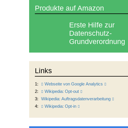
Produkte auf Amazon
Erste Hilfe zur
Datenschutz-
Grundverordnung
Links
1:
Webseite von Google Analytics
2:
Wikipedia: Opt-out
3:
Wikipedia: Auftragsdatenverarbeitung
4:
Wikipedia: Opt-in