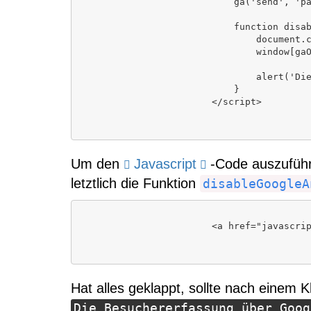
                            ga('send', 'pageview');

                            function disableGoogleAnalytics () {

                                document.cookie  = gaOptOut + '=true; expires=Wed, 31 Dec 3000 23:59:59 UTC; path=/';

                                window[gaOptOut] = true;

                                alert('Die Besuchererfassung über Google-Analytics wurde erfolgreich deaktiviert.');

                            }

                        </script>

Um den
Javascript
-Code auszuführ
letztlich die Funktion
disableGoogleA
                        <a href="javascript:disableGoogleAnalytics()">Google-Analytics-Tracking deaktivieren</a>

Hat alles geklappt, sollte nach einem K
Die Besuchererfassung über Goog