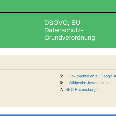
DSGVO, EU-
Datenschutz-
Grundverordnung
5:
Dokumentation zu Google A
6:
Wikipedia: Javascript
7:
SEO Ravensburg