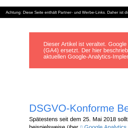
Achtung: Diese Seite enthält Partner- und Werbe-Links. Daher ist 
Dieser Artikel ist veraltet. Googl
(GA4) ersetzt. Der hier beschri
aktuellen Google-Analytics-Impl
DSGVO-Konforme Be
Spätestens seit dem 25. Mai 2018 soll
beispielsweise über
Google Analytics