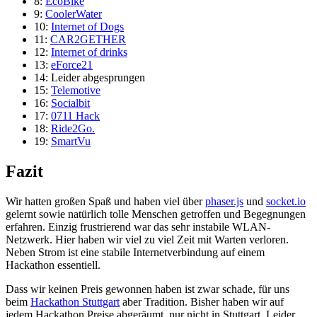
8:
EcoBike
9:
CoolerWater
10:
Internet of Dogs
11:
CAR2GETHER
12:
Internet of drinks
13:
eForce21
14:
Leider abgesprungen
15:
Telemotive
16:
Socialbit
17:
0711 Hack
18:
Ride2Go.
19:
SmartVu
Fazit
Wir hatten großen Spaß und haben viel über
phaser.js
und
socket.io
gelernt sowie natürlich tolle Menschen getroffen und Begegnungen
erfahren. Einzig frustrierend war das sehr instabile WLAN-
Netzwerk. Hier haben wir viel zu viel Zeit mit Warten verloren.
Neben Strom ist eine stabile Internetverbindung auf einem
Hackathon essentiell.
Dass wir keinen Preis gewonnen haben ist zwar schade, für uns
beim
Hackathon Stuttgart
aber Tradition. Bisher haben wir auf
jedem Hackathon Preise abgeräumt, nur nicht in Stuttgart. Leider