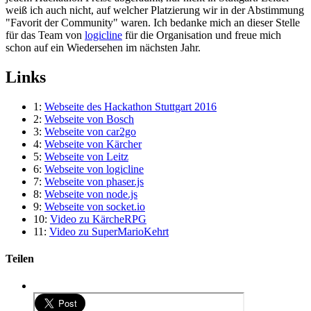
weiß ich auch nicht, auf welcher Platzierung wir in der Abstimmung
"Favorit der Community" waren. Ich bedanke mich an dieser Stelle
für das Team von
logicline
für die Organisation und freue mich
schon auf ein Wiedersehen im nächsten Jahr.
Links
1:
Webseite des Hackathon Stuttgart 2016
2:
Webseite von Bosch
3:
Webseite von car2go
4:
Webseite von Kärcher
5:
Webseite von Leitz
6:
Webseite von logicline
7:
Webseite von phaser.js
8:
Webseite von node.js
9:
Webseite von socket.io
10:
Video zu KärcheRPG
11:
Video zu SuperMarioKehrt
Teilen