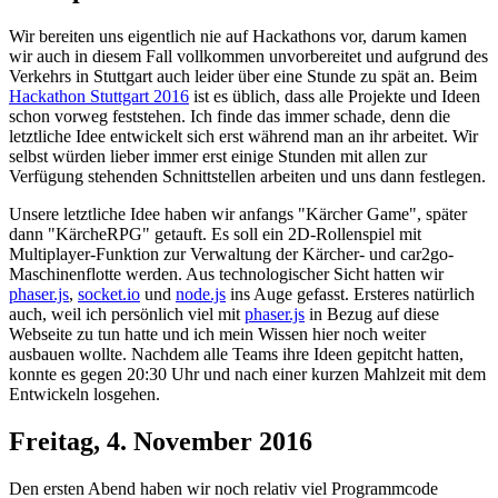
Wir bereiten uns eigentlich nie auf Hackathons vor, darum kamen
wir auch in diesem Fall vollkommen unvorbereitet und aufgrund des
Verkehrs in Stuttgart auch leider über eine Stunde zu spät an. Beim
Hackathon Stuttgart 2016
ist es üblich, dass alle Projekte und Ideen
schon vorweg feststehen. Ich finde das immer schade, denn die
letztliche Idee entwickelt sich erst während man an ihr arbeitet. Wir
selbst würden lieber immer erst einige Stunden mit allen zur
Verfügung stehenden Schnittstellen arbeiten und uns dann festlegen.
Unsere letztliche Idee haben wir anfangs "Kärcher Game", später
dann "KärcheRPG" getauft. Es soll ein 2D-Rollenspiel mit
Multiplayer-Funktion zur Verwaltung der Kärcher- und car2go-
Maschinenflotte werden. Aus technologischer Sicht hatten wir
phaser.js
,
socket.io
und
node.js
ins Auge gefasst. Ersteres natürlich
auch, weil ich persönlich viel mit
phaser.js
in Bezug auf diese
Webseite zu tun hatte und ich mein Wissen hier noch weiter
ausbauen wollte. Nachdem alle Teams ihre Ideen gepitcht hatten,
konnte es gegen 20:30 Uhr und nach einer kurzen Mahlzeit mit dem
Entwickeln losgehen.
Freitag, 4. November 2016
Den ersten Abend haben wir noch relativ viel Programmcode