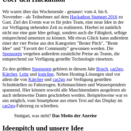
Wir waren über das Wochenende - genauer: vom 4. bis 6.
November - als Teilnehmer auf dem
Hackathon Stuttgart 2016
zu
Gast. Ziel des Events war es für jedes Team, eine neue Idee in der
zur Verfügung stehenden Zeit zu realisieren. Hierbei ist natürlich
nicht nur eine gute Idee gefragt, sondern auch die Fähigkeit, selbige
entsprechend umsetzen zu können. Mit etwas Glück kann außerdem
einer der vier Preise aus den Kategorien "Bester Pitch", "Beste
Idee" und "Favorit der Community" gewonnen werden. Die
Sponsoren
vergeben außerdem zusätzliche Preise an Teams, die
entsprechend zur Verfügung gestellte Technologie einsetzen.
Zu den größten
Sponsoren
gehören in diesem Jahr
Bosch
,
car2go
,
Kärcher
,
Leitz
und
logicline
. Neben Hosting-Lösungen sind vor
allem die von
Kärcher
und
car2go
zur Verfügung gestellten
Schnittstellen zu Fahrzeugen, Kehrmaschinen und Wasserspendern
spannend. Hier können sowohl alle Maschinendaten ausgelesen als
auch stellenweise Daten geschrieben werden. Beispielsweise war es
uns möglich, vom Smartphone aus einen Text auf das Display im
car2go
-Fahrzeug zu schreiben.
Stuttgart, was steht?
Das Motto der Anreise
Ideenpitch und unsere Idee