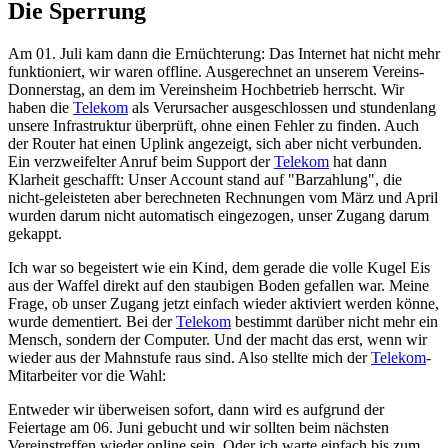
Die Sperrung
Am 01. Juli kam dann die Ernüchterung: Das Internet hat nicht mehr
funktioniert, wir waren offline. Ausgerechnet an unserem Vereins-
Donnerstag, an dem im Vereinsheim Hochbetrieb herrscht. Wir
haben die
Telekom
als Verursacher ausgeschlossen und stundenlang
unsere Infrastruktur überprüft, ohne einen Fehler zu finden. Auch
der Router hat einen Uplink angezeigt, sich aber nicht verbunden.
Ein verzweifelter Anruf beim Support der
Telekom
hat dann
Klarheit geschafft: Unser Account stand auf "Barzahlung", die
nicht-geleisteten aber berechneten Rechnungen vom März und April
wurden darum nicht automatisch eingezogen, unser Zugang darum
gekappt.
Ich war so begeistert wie ein Kind, dem gerade die volle Kugel Eis
aus der Waffel direkt auf den staubigen Boden gefallen war. Meine
Frage, ob unser Zugang jetzt einfach wieder aktiviert werden könne,
wurde dementiert. Bei der
Telekom
bestimmt darüber nicht mehr ein
Mensch, sondern der Computer. Und der macht das erst, wenn wir
wieder aus der Mahnstufe raus sind. Also stellte mich der
Telekom
-
Mitarbeiter vor die Wahl:
Entweder wir überweisen sofort, dann wird es aufgrund der
Feiertage am 06. Juni gebucht und wir sollten beim nächsten
Vereinstreffen wieder online sein. Oder ich warte einfach bis zum