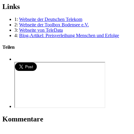
Links
1:
Webseite der Deutschen Telekom
2:
Webseite der Toolbox Bodensee e.V.
3:
Webseite von TeleData
4:
Blog-Artikel: Preisverleihung Menschen und Erfolge
Teilen
Kommentare