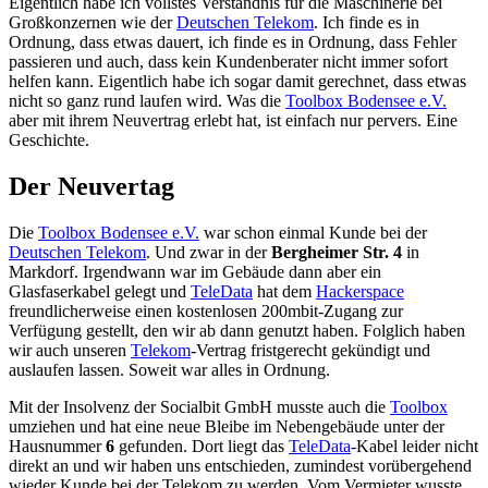
Eigentlich habe ich vollstes Verständnis für die Maschinerie bei
Großkonzernen wie der
Deutschen Telekom
. Ich finde es in
Ordnung, dass etwas dauert, ich finde es in Ordnung, dass Fehler
passieren und auch, dass kein Kundenberater nicht immer sofort
helfen kann. Eigentlich habe ich sogar damit gerechnet, dass etwas
nicht so ganz rund laufen wird. Was die
Toolbox Bodensee e.V.
aber mit ihrem Neuvertrag erlebt hat, ist einfach nur pervers. Eine
Geschichte.
Der Neuvertag
Die
Toolbox Bodensee e.V.
war schon einmal Kunde bei der
Deutschen Telekom
. Und zwar in der
Bergheimer Str. 4
in
Markdorf. Irgendwann war im Gebäude dann aber ein
Glasfaserkabel gelegt und
TeleData
hat dem
Hackerspace
freundlicherweise einen kostenlosen 200mbit-Zugang zur
Verfügung gestellt, den wir ab dann genutzt haben. Folglich haben
wir auch unseren
Telekom
-Vertrag fristgerecht gekündigt und
auslaufen lassen. Soweit war alles in Ordnung.
Mit der
Insolvenz der Socialbit GmbH
musste auch die
Toolbox
umziehen und hat eine neue Bleibe im Nebengebäude unter der
Hausnummer
6
gefunden. Dort liegt das
TeleData
-Kabel leider nicht
direkt an und wir haben uns entschieden, zumindest vorübergehend
wieder Kunde bei der Telekom zu werden. Vom Vermieter wusste