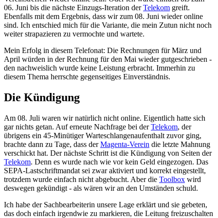
06. Juni bis die nächste Einzugs-Iteration der
Telekom
greift.
Ebenfalls mit dem Ergebnis, dass wir zum 08. Juni wieder online
sind. Ich entschied mich für die Variante, die mein Zutun nicht noch
weiter strapazieren zu vermochte und wartete.
Mein Erfolg in diesem Telefonat: Die Rechnungen für März und
April würden in der Rechnung für den Mai wieder gutgeschrieben -
den nachweislich wurde keine Leistung erbracht. Immerhin zu
diesem Thema herrschte gegenseitiges Einverständnis.
Die Kündigung
Am 08. Juli waren wir natürlich nicht online. Eigentlich hatte sich
gar nichts getan. Auf erneute Nachfrage bei der
Telekom
, der
übrigens ein 45-Minütiger Warteschlangenaufenthalt zuvor ging,
brachte dann zu Tage, dass der
Magenta-Verein
die letzte Mahnung
verschickt hat. Der nächste Schritt ist die Kündigung von Seiten der
Telekom
. Denn es wurde nach wie vor kein Geld eingezogen. Das
SEPA-Lastschriftmandat sei zwar aktiviert und korrekt eingestellt,
trotzdem wurde einfach nicht abgebucht. Aber die
Toolbox
wird
deswegen gekündigt - als wären wir an den Umständen schuld.
Ich habe der Sachbearbeiterin unsere Lage erklärt und sie gebeten,
das doch einfach irgendwie zu markieren, die Leitung freizuschalten