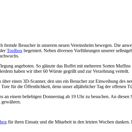
ich fremde Besucher in unserem neuen Vereinsheim bewegen. Die anwe
 der
Toolbox
begeistert. Neben diversen Vorführungen unserer selbstg
Nachwuchs.
flegung angeboten. So glänzte das Buffet mit mehreren Sorten Muffin
ßerdem haben wir über 60 Würste gegrillt und zur Verzehrung verteilt.
s über einen 3D-Scanner, den uns ein Besucher zur Einweihung des neu
Tore für die Öffentlichkeit, denn unser alljährlicher Tag der offenen Tü
 uns an einem beliebigen Donnerstag ab 19 Uhr zu besuchen. An diesen 
ag gewähren.
lbox
für ihren Einsatz und die Mitarbeit in den letzten Wochen danken