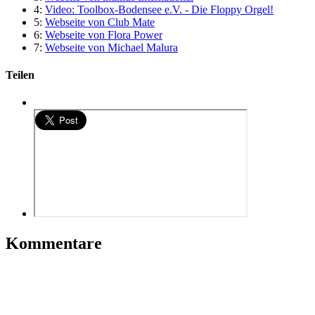
4:
Video: Toolbox-Bodensee e.V. - Die Floppy Orgel!
5:
Webseite von Club Mate
6:
Webseite von Flora Power
7:
Webseite von Michael Malura
Teilen
Kommentare