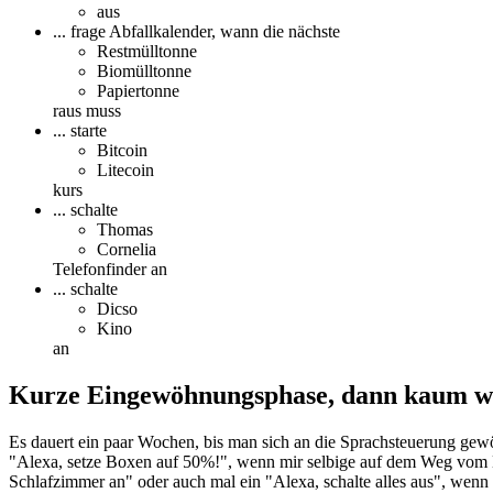
aus
... frage Abfallkalender, wann die nächste
Restmülltonne
Biomülltonne
Papiertonne
raus muss
... starte
Bitcoin
Litecoin
kurs
... schalte
Thomas
Cornelia
Telefonfinder an
... schalte
Dicso
Kino
an
Kurze Eingewöhnungsphase, dann kaum 
Es dauert ein paar Wochen, bis man sich an die Sprachsteuerung gewö
"Alexa, setze Boxen auf 50%!", wenn mir selbige auf dem Weg vom Bür
Schlafzimmer an" oder auch mal ein "Alexa, schalte alles aus", wenn 