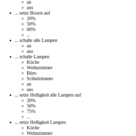
an
aus
... setze Boxen auf
20%
50%
60%
...
... schalte alle Lampen
an
aus
... schalte Lampen
Küche
Wohnzimmer
Büro
Schlafzimmer
an
aus
... setze Helligkeit alle Lampen auf
20%
50%
75%
...
... setze Helligkeit Lampen
Küche
Wohnzimmer