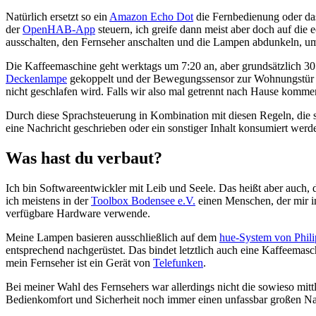
Natürlich ersetzt so ein
Amazon Echo Dot
die Fernbedienung oder das
der
OpenHAB-App
steuern, ich greife dann meist aber doch auf die
ausschalten, den Fernseher anschalten und die Lampen abdunkeln, umf
Die Kaffeemaschine geht werktags um 7:20 an, aber grundsätzlich 30
Deckenlampe
gekoppelt und der Bewegungssensor zur Wohnungstür sc
nicht geschlafen wird. Falls wir also mal getrennt nach Hause komme
Durch diese Sprachsteuerung in Kombination mit diesen Regeln, die 
eine Nachricht geschrieben oder ein sonstiger Inhalt konsumiert werde
Was hast du verbaut?
Ich bin Softwareentwickler mit Leib und Seele. Das heißt aber auch,
ich meistens in der
Toolbox Bodensee e.V.
einen Menschen, der mir in
verfügbare Hardware verwende.
Meine Lampen basieren ausschließlich auf dem
hue-System von Phili
entsprechend nachgerüstet. Das bindet letztlich auch eine Kaffeemas
mein Fernseher ist ein Gerät von
Telefunken
.
Bei meiner Wahl des Fernsehers war allerdings nicht die sowieso mit
Bedienkomfort und Sicherheit noch immer einen unfassbar großen Na