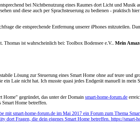
tsprechend bei Nichtbenutzung eines Raumes dort Licht und Musik ausz
sehen und diese auch per Sprachsteuerung zu bedienen - praktisch hie
chfrage die entsprechende Entfernung unserer iPhones mitzuteilen. Da
nt. Thomas ist wahrscheinlich bei: Toolbox Bodensee e.V..
Mein Amaz
hr stabile Lösung zur Steuerung eines Smart Home ohne auf teure und gr
die ein Laie nicht hat. Ich musste quasi jedes Endgerät manuell in m
t Home" gegründet, das unter der Domain
smart-home-forum.de
erreic
es Smart Home betreffen.
abe mit smart-home-forum.de im Mai 2017 ein Forum zum Thema Smar
ty dort Fragen, die dein eigenes Smart Home betreffen.
https://smart-