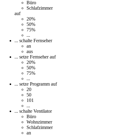
Büro
Schlafzimmer
auf
20%
50%
75%
...
... schalte Fernseher
an
aus
... setze Fernseher auf
20%
50%
75%
...
... setze Programm auf
20
50
101
...
... schalte Ventilator
Büro
Wohnzimmer
Schlafzimmer
an