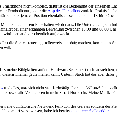
 Smartphone nicht komplett, dafür ist die Bedienung der einzelnen En
 echte Fernbedienung oder die
App des Herstellers
zurück . Praktisch abe
ärben oder je nach Position ebenfalls ausschalten kann. Dafür bräucht
 Minuten nach ihrem Einschalten wieder aus. Die Unterbaulampen sind
haltet bei einer erkannten Bewegung zwischen 18:00 und 06:00 Uhr v
n, wird niemand versehentlich aufgeweckt.
selbst die Sprachsteuerung stellenweise unnötig machen, kommt das Sm
n will.
 dass meine Fähigkeiten auf der Hardware-Seite meist nicht ausreichen
 diesem Themengebiet helfen kann. Unterm Strich hat das aber dafür ge
ps
und alles, was sich nicht standardmäßig über eine WLan-Schnittstelle 
chine sowie alle Ventilatoren in mein Smart Home ein. Meine Musik hör
tlerweile obligatorische Netzwerk-Funktion des Gerätes sondern der Pr
chholbedarf vorzuweisen, habe ich bereits
an anderer Stelle erklärt
.