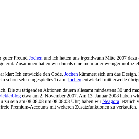
in guter Freund
Jochen
und ich hatten uns irgendwann Mitte 2007 dazu 
gelernt. Zusammen hatten wir damals eine mehr oder weniger inoffizie
 war klar: Ich entwickle den Code,
Jochen
kümmert sich um das Design. 
in schon sehr eingespieltes Team.
Jochen
entwickelt mittlerweile übri
ich. Die zu tätigenden Aktionen dauern allesamt mindestens 30 und ma
icklerblog
etwa am 2. November 2007. Am 13. Januar 2008 haben wir d
au zu sein am 08.08.08 um 08:08:08 Uhr) haben wir
Neagora
letztlich 
freie Premium-Accounts mit weiteren Zusatzfunktionen zu verkaufen.