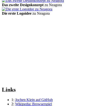
Das zweite Designkonzept
zu Neagora
Die erste Logoidee
zu Neagora
Links
1:
Jochen Klein auf GitHub
2:
Wikipedia: Browserspiel