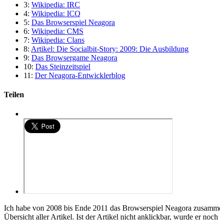
3:
Wikipedia: IRC
4:
Wikipedia: ICQ
5:
Das Browserspiel Neagora
6:
Wikipedia: CMS
7:
Wikipedia: Clans
8:
Artikel: Die Socialbit-Story: 2009: Die Ausbildung
9:
Das Browsergame Neagora
10:
Das Steinzeitspiel
11:
Der Neagora-Entwicklerblog
Teilen
Ich habe von 2008 bis Ende 2011 das Browserspiel Neagora zusamm
Übersicht aller Artikel. Ist der Artikel nicht anklickbar, wurde er noc