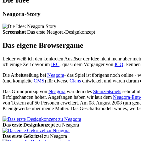
Die Idee
Neagora-Story
Screenshot
Das erste Neagora-Designkonzept
Das eigene Browsergame
Leider weiß ich den konkreten Auslöser der Idee nicht mehr aber me
ich einige Zeit davor im
IRC
- quasi dem Vorgänger von
ICQ
- kennen
Die Arbeitsteilung bei
Neagora
- das Spiel ist übrigens noch online -
(und komplette
CMS
) für diverse
Clans
entwickelt und waren darum e
Das Grundprinzip von
Neagora
war dem des
Steinzeitspiels
sehr ähnl
Erfolgschancen höher. Angefangen haben wir laut dem
Neagora-Entw
von Testern auf 50 Personen erweitert. Am 08. August 2008 (um gen
Kleingewerbe über meine Mutter. Das Geschäftsmodell war es, werbe
Das erste Designkonzept
zu Neagora
Das erste Gekritzel
zu Neagora